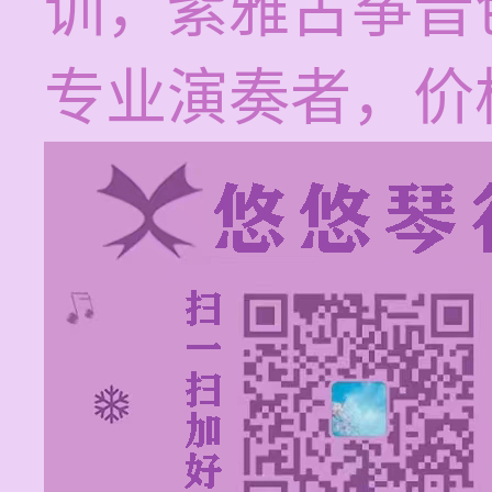
训，紫雅古筝音
专业演奏者，价